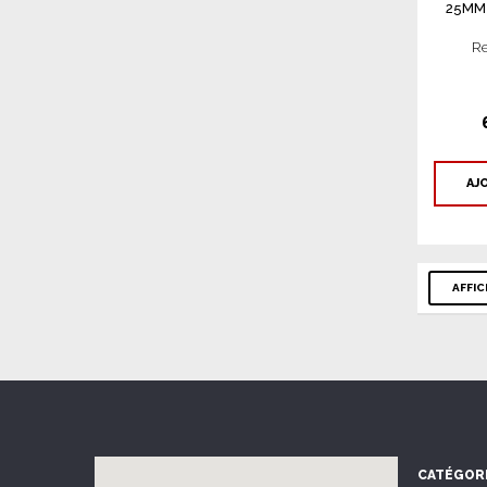
25MM
Re
AJ
AFFI
CATÉGOR