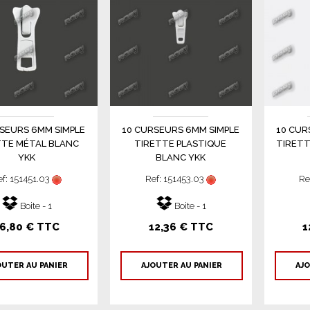
SEURS 6MM SIMPLE
10 CURSEURS 6MM SIMPLE
10 CUR
TTE MÉTAL BLANC
TIRETTE PLASTIQUE
TIRETT
YKK
BLANC YKK
ef: 151451.03
Ref: 151453.03
Re
Boite - 1
Boite - 1
6,80 € TTC
12,36 € TTC
1
OUTER AU PANIER
AJOUTER AU PANIER
AJO