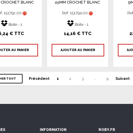
 CROCHET BLANC
45MM CROCHET BLANC
9M
f: 151792.00
Ref: 151794.00
Re
Boite - 1
Boite - 1
6,24 € TTC
14,16 € TTC
2
OUTER AU PANIER
AJOUTER AU PANIER
AJO
Précédent
1
2
3
...
9
Suivant
CHER TOUT
IES
INFORMATION
ROBY.FR