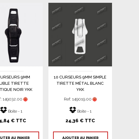
CURSEURS 9MM
10 CURSEURS 9MM SIMPLE
UBLE TIRETTE
TIRETTE MÉTAL BLANC
TIQUE NOIR YKK
YKK
f: 149032.00
Ref: 149019.00
Boite - 1
Boite - 1
4,84 € TTC
24,36 € TTC
UTER AU PANIER
AJOUTER AU PANIER