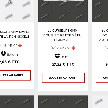
10 CURSEURS 6MM
10 
SEURS 5MM SIMPLE
DOUBLE TIRETTE MÉTAL
DO
TE LAITON NICKELÉ
BLANC YKK
PLAS
f: 151443.00
Ref: 151452.03
Re
Boite - 1
Boite - 1
7,68 € TTC
27,24 € TTC
1
OUTER AU PANIER
AJOUTER AU PANIER
AJO