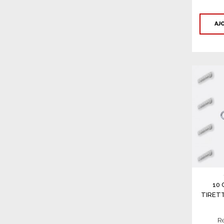
AJ
10
TIRET
Re