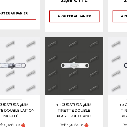
22,68 € TTC
2
OUTER AU PANIER
AJOUTER AU PANIER
AJO
 CURSEURS 9MM
10 CURSEURS 9MM
10 
TE DOUBLE LAITON
TIRETTE DOUBLE
TI
NICKELÉ
PLASTIQUE BLANC
PL
f: 151262.01
Ref: 151264.01
Re