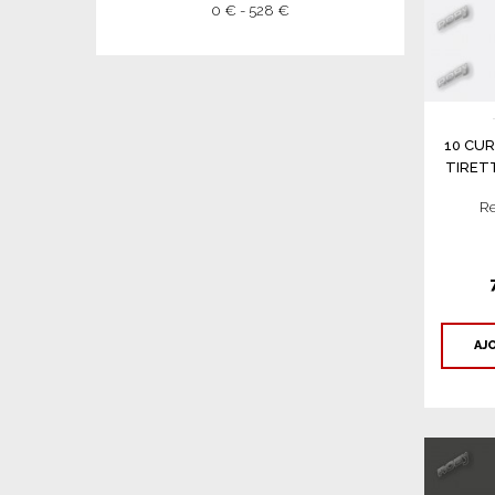
0 € - 528 €
10 CUR
TIRET
Re
AJ