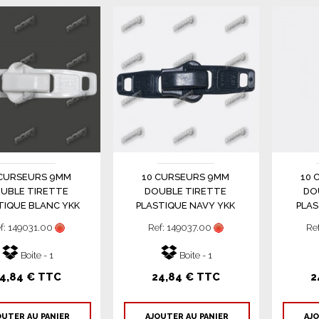
 CURSEURS 9MM
10 CURSEURS 9MM
10 
UBLE TIRETTE
DOUBLE TIRETTE
DO
TIQUE BLANC YKK
PLASTIQUE NAVY YKK
PLAS
f: 149031.00
Ref: 149037.00
Re
Boite - 1
Boite - 1
4,84 € TTC
24,84 € TTC
2
OUTER AU PANIER
AJOUTER AU PANIER
AJO