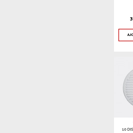
3
AJ
10 D