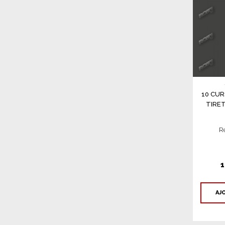
10 CUR
TIRE
R
1
AJ