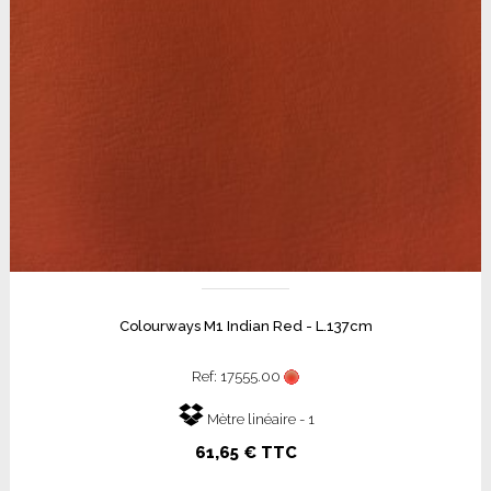
Colourways M1 Indian Red - L.137cm
Ref: 17555.00
Mètre linéaire - 1
61,65 € TTC