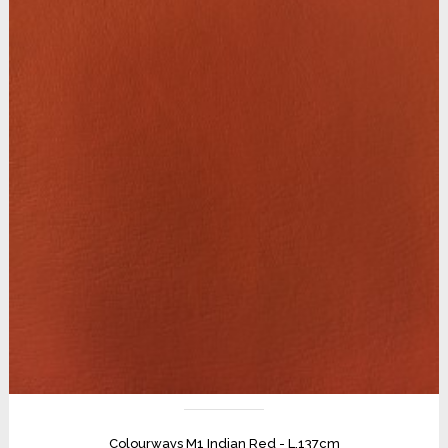
Colourways M1 Indian Red - L.137cm