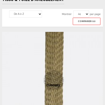
Montrer
par page
COMPARER (
0
)