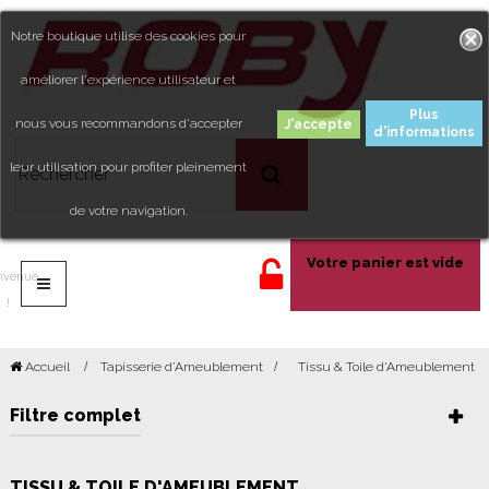
Notre boutique utilise des cookies pour
améliorer l'expérience utilisateur et
Plus
nous vous recommandons d'accepter
d'informations
leur utilisation pour profiter pleinement
de votre navigation.
Votre panier est vide
nvenue
!
Accueil
Tapisserie d'Ameublement
>
Tissu & Toile d'Ameublement
Filtre complet
TISSU & TOILE D'AMEUBLEMENT