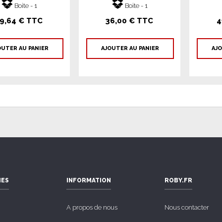
Boite - 1
Boite - 1
9,64 € TTC
36,00 € TTC
4
OUTER AU PANIER
AJOUTER AU PANIER
AJO
IES
INFORMATION
ROBY.FR
A propos de nous
Nous contacter