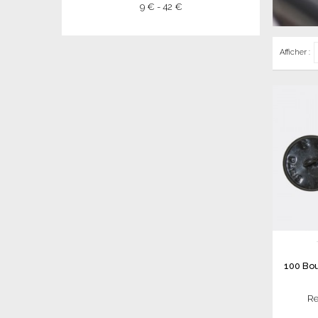
9 € - 42 €
Afficher :
100 Bo
Re