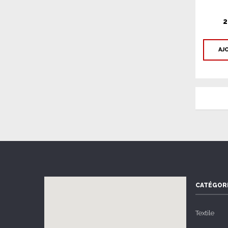
2
AJ
CATÉGOR
Textile