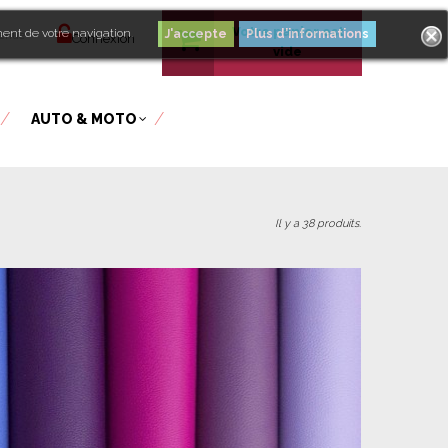
Votre panier est
ment de votre navigation.
Plus d'informations
venue
Connexion
vide
AUTO & MOTO
Il y a 38 produits.