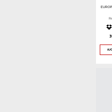
EUROP
R
3
AJ