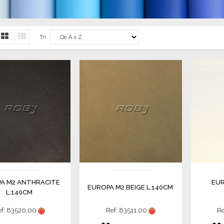
Tri
A M2 ANTHRACITE
EUR
EUROPA M2 BEIGE L.140CM
L.140CM
ef: 83520.00
Ref: 83511.00
Re