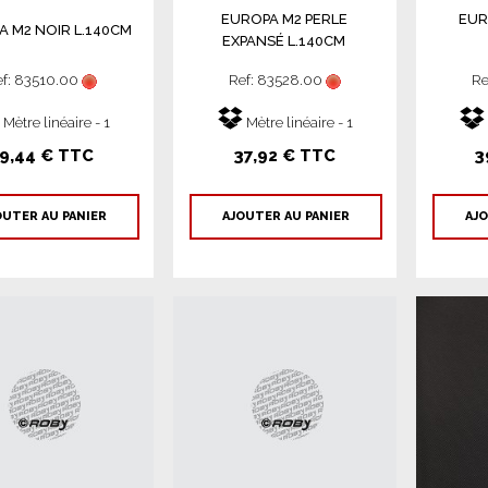
EUROPA M2 PERLE
EUR
A M2 NOIR L.140CM
EXPANSÉ L.140CM
ef: 83510.00
Ref: 83528.00
Re
Mètre linéaire - 1
Mètre linéaire - 1
9,44 € TTC
37,92 € TTC
3
OUTER AU PANIER
AJOUTER AU PANIER
AJO