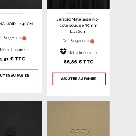
Jersoid Matelassé Noir
NA NOIR L.140CM
côte soudée 30mm
L.140cm
f: 80771.00
Ref: 80320.00
Mètre linéaire - 1
Mètre linéaire - 1
4,91 € TTC
86,86 € TTC
UTER AU PANIER
AJOUTER AU PANIER