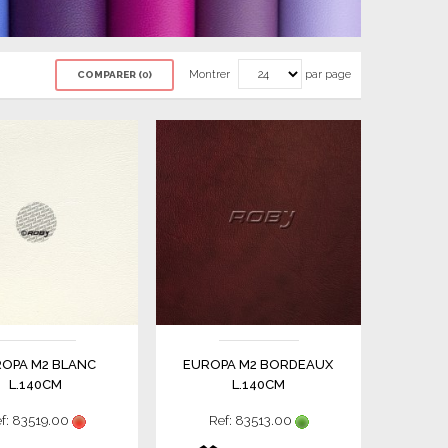
Montrer
par page
COMPARER (
0
)
OPA M2 BLANC
EUROPA M2 BORDEAUX
L.140CM
L.140CM
f: 83519.00
Ref: 83513.00