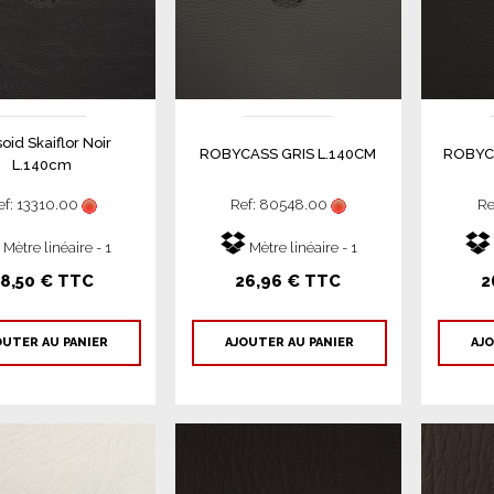
oid Skaiflor Noir
ROBYCASS GRIS L.140CM
ROBYC
L.140cm
ef: 13310.00
Ref: 80548.00
Re
Mètre linéaire - 1
Mètre linéaire - 1
8,50 € TTC
26,96 € TTC
2
OUTER AU PANIER
AJOUTER AU PANIER
AJO