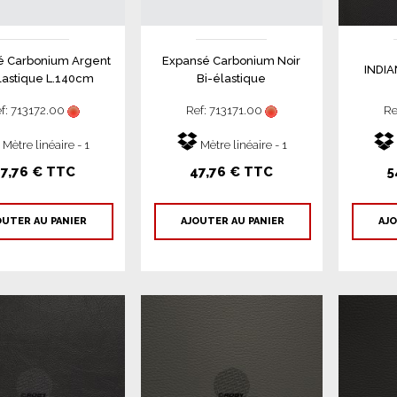
é Carbonium Argent
Expansé Carbonium Noir
INDIA
lastique L.140cm
Bi-élastique
f: 713172.00
Ref: 713171.00
Re
Mètre linéaire - 1
Mètre linéaire - 1
7,76 € TTC
47,76 € TTC
5
OUTER AU PANIER
AJOUTER AU PANIER
AJO