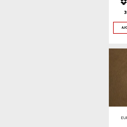
3
AJ
EU