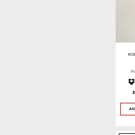
RO
Re
2
AJ