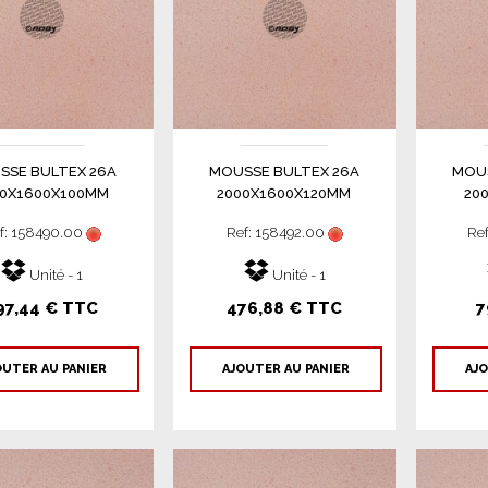
SSE BULTEX 26A
MOUSSE BULTEX 26A
MOUS
00X1600X100MM
2000X1600X120MM
20
f: 158490.00
Ref: 158492.00
Re
Unité - 1
Unité - 1
97,44 € TTC
476,88 € TTC
7
OUTER AU PANIER
AJOUTER AU PANIER
AJO