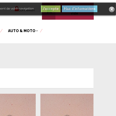
Votre panier est
ment de votre navigation.
Plus d'informations
venue
Connexion
vide
AUTO & MOTO