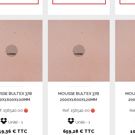
SSE BULTEX 37B
MOUSSE BULTEX 37B
MOUS
00X1600X100MM
2000X1600X120MM
20
f: 158540.00
Ref: 158542.00
Re
Unité - 1
Unité - 1
49,36 € TTC
659,28 € TTC
1