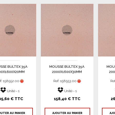
SSE BULTEX 35A
MOUSSE BULTEX 35A
MOUS
00X1600X20MM
2000X1600X30MM
20
f: 158552.00
Ref: 158553.00
Re
Unité - 1
Unité - 1
05,60 € TTC
158,40 € TTC
2
OUTER AU PANIER
AJOUTER AU PANIER
AJO