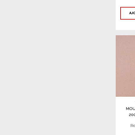
AJ
MOU
20
Re