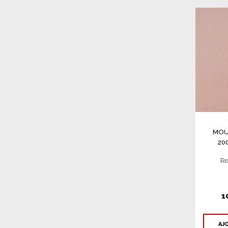
MOU
20
Re
1
AJ