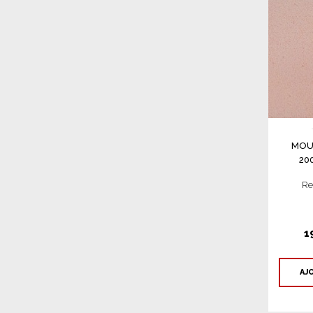
MOU
20
Re
1
AJ