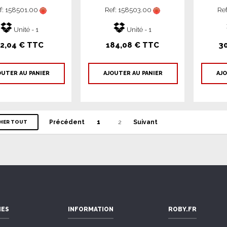
f: 158501.00
Ref: 158503.00
Re
Unité - 1
Unité - 1
2,04 € TTC
184,08 € TTC
3
OUTER AU PANIER
AJOUTER AU PANIER
AJO
Précédent
1
2
Suivant
CHER TOUT
IES
INFORMATION
ROBY.FR