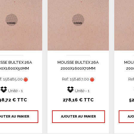
SSE BULTEX 26A
MOUSSE BULTEX 26A
MOUS
00X1600X50MM
2000X1600X70MM
200
f: 158485.00
Ref: 158487.00
Re
Unité - 1
Unité - 1
98,72 € TTC
278,16 € TTC
5
OUTER AU PANIER
AJOUTER AU PANIER
AJO