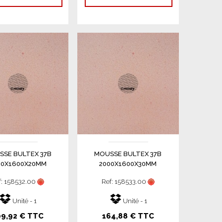
SE BULTEX 37B
MOUSSE BULTEX 37B
00X1600X20MM
2000X1600X30MM
f: 158532.00
Ref: 158533.00
Unité - 1
Unité - 1
09,92 € TTC
164,88 € TTC