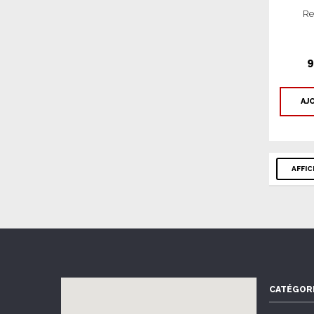
Re
9
AJ
AFFI
CATÉGOR