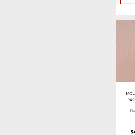
MOU
20
Re
5