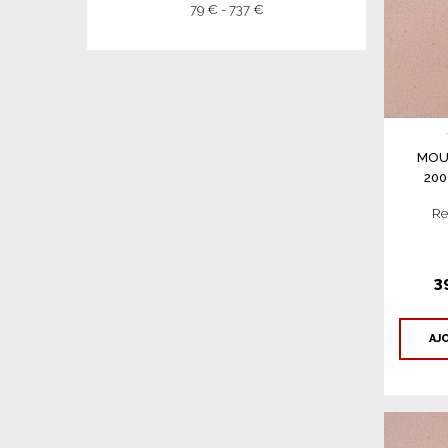
79 € - 737 €
MOU
20
Re
3
AJ